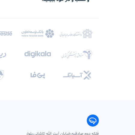
فلکه دوم صادقیه،خیابان آیت الله کاشانی،بلوار