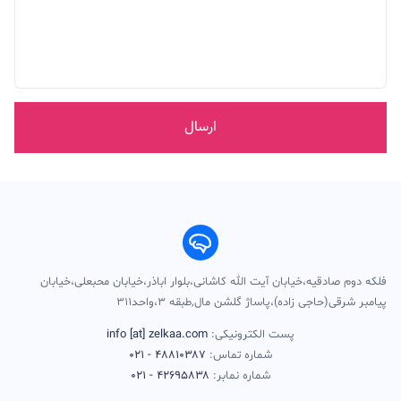
ارسال
فلکه دوم صادقیه،خیابان آیت الله کاشانی،بلوار اباذر،خیابان محبعلی،خیابان
پیامبر شرقی(حاجی زاده)،پاساژ گلشن مال,طبقه ۳،واحد۳۱۱
پست الکترونیکی:
info [at] zelkaa.com
شماره تماس:
۴۸۸۱۰۳۸۷ - ۰۲۱
شماره نمابر:
۴۲۶۹۵۸۳۸ - ۰۲۱